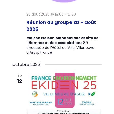
e
m
25 août 2025 @ 19:00
-
21:30
e
Réunion du groupe ZD – août
n
2025
t
Maison Nelson Mandela des droits de
s
l'Homme et des associations
89
chaussée de l'Hôtel de Ville, Villeneuve
d'Ascq, France
octobre 2025
DIM
12