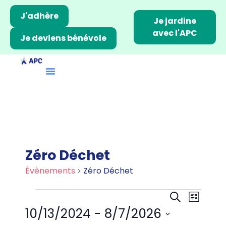
J'adhère
Je jardine
avec l'APC
Je deviens bénévole
Zéro Déchet
Évènements
Zéro Déchet
R
N
R
L
a
e
10/13/2024
 - 
8/7/2026
e
i
v
c