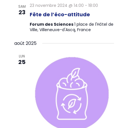
.
t
e
23 novembre 2024 @ 14:00
-
18:00
SAM
23
n
i
Fête de l’éco-attitude
t
o
Forum des Sciences
1 place de l'Hôtel de
Ville, Villeneuve-d'Ascq, France
n
d
août 2025
e
LUN
v
25
u
e
s
É
v
è
n