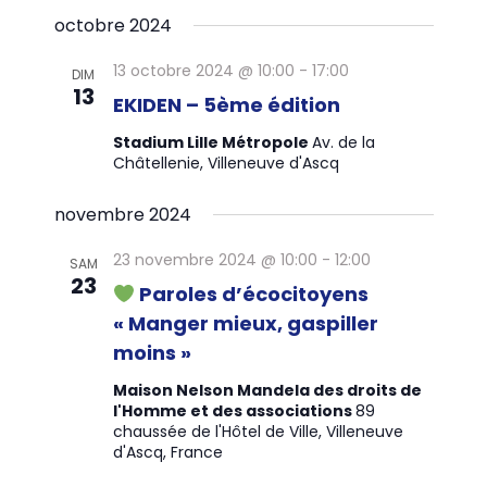
c
S
s
i
octobre 2024
h
é
h
g
t
e
l
a
e
e
13 octobre 2024 @ 10:00
-
17:00
DIM
e
r
t
13
r
EKIDEN – 5ème édition
c
i
c
c
t
o
Stadium Lille Métropole
Av. de la
h
i
Châtellenie, Villeneuve d'Ascq
h
n
e
o
d
e
n
novembre 2024
e
e
n
v
23 novembre 2024 @ 10:00
-
12:00
e
SAM
t
u
23
z
Paroles d’écocitoyens
e
n
u
« Manger mieux, gaspiller
s
a
n
É
moins »
v
e
v
Maison Nelson Mandela des droits de
d
è
i
l'Homme et des associations
89
a
n
chaussée de l'Hôtel de Ville, Villeneuve
g
t
e
d'Ascq, France
a
e
m