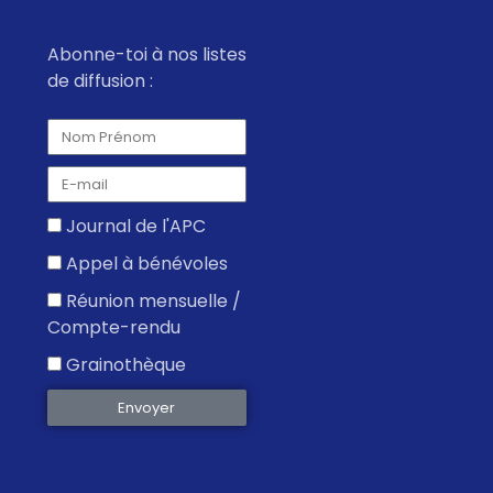
è
i
t
n
g
e
Abonne-toi à nos listes
e
.
de diffusion :
a
m
t
e
n
i
t
o
n
Journal de l'APC
d
Appel à bénévoles
e
Réunion mensuelle /
v
Compte-rendu
u
Grainothèque
e
Envoyer
s
É