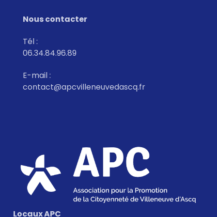
v
è
Nous contacter
n
Tél :
e
06.34.84.96.89
m
e
E-mail :
contact@apcvilleneuvedascq.fr
n
t
s
Locaux APC