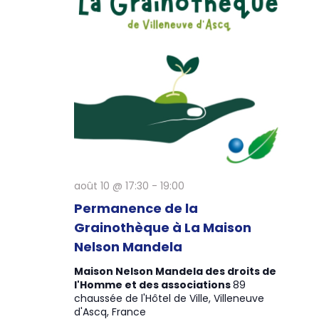
t
r
t
i
c
i
c
o
h
o
h
n
e
n
d
e
n
e
e
e
v
z
t
u
u
e
n
n
s
e
a
É
d
v
août 10 @ 17:30
-
19:00
v
a
è
i
Permanence de la
t
n
Grainothèque à La Maison
g
e
e
.
Nelson Mandela
a
m
t
Maison Nelson Mandela des droits de
e
l'Homme et des associations
89
n
i
chaussée de l'Hôtel de Ville, Villeneuve
t
d'Ascq, France