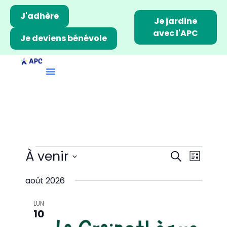
J'adhère
Je jardine
avec l'APC
Je deviens bénévole
R
À venir
N
R
L
a
e
e
S
i
v
août 2026
é
c
c
s
i
l
h
h
g
t
LUN
e
e
10
a
e
e
c
r