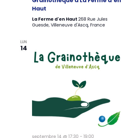
Grainothèque à La Ferme d’en
n
Haut
t
La Ferme d'en Haut
268 Rue Jules
s
Guesde, Villeneuve d'Ascq, France
LUN
14
septembre 14 @ 17:30
-
19:00