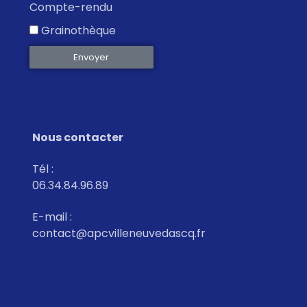
e
Compte-rendu
m
Grainothèque
e
Envoyer
n
t
s
Nous contacter
Tél :
06.34.84.96.89
E-mail :
contact@apcvilleneuvedascq.fr