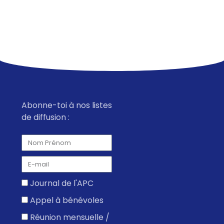
t
t
t
t
t
t
t
n
t
e
s
s
s
s
s
s
e
n
i
m
t
o
e
n
n
d
t
e
s
v
Abonne-toi à nos listes
de diffusion :
u
e
s
É
v
Journal de l'APC
è
Appel à bénévoles
n
Réunion mensuelle /