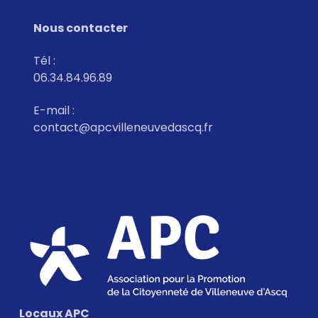
è
Nous contacter
n
e
Tél :
06.34.84.96.89
m
e
E-mail :
n
contact@apcvilleneuvedascq.fr
t
s
Locaux APC