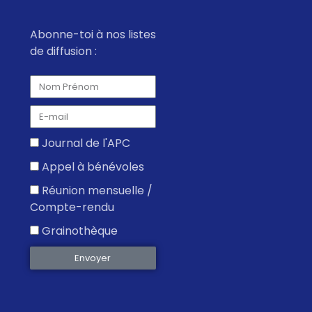
è
i
t
n
g
e
e
Abonne-toi à nos listes
.
a
m
de diffusion :
t
e
n
i
t
o
n
Journal de l'APC
d
Appel à bénévoles
e
Réunion mensuelle /
v
Compte-rendu
u
Grainothèque
e
s
Envoyer
É
v