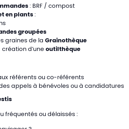
commandes
: BRF / compost
et en plants
:
ns
ndes groupées
es graines de la
Grainothèque
a création d’une
outilthèque
ux référents ou co-référents
r des appels à bénévoles ou à candidatures
stis
eu fréquentés ou délaissés :