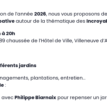
ion de l’année
2026
, nous vous proposons de
pative
autour de la thématique des
Incroya
h à 20h
89 chaussée de l’Hôtel de Ville, Villeneuve d’
férents jardins
nagements, plantations, entretien…
le
:
s avec
Philippe Biarnaix
pour repenser un ja