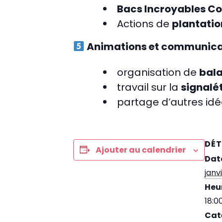
Bacs Incroyables C
Actions de
plantati
Animations et communicat
organisation de
bala
travail sur la
signalé
partage d’autres idé
DÉT
Ajouter au calendrier
Date
janv
Heur
18:0
Cat