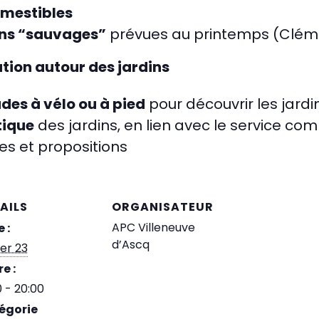
omestibles
ons “sauvages”
prévues au printemps (Clém
ion autour des jardins
des à vélo ou à pied
pour découvrir les jardi
tique
des jardins, en lien avec le service com
es et propositions
AILS
ORGANISATEUR
APC Villeneuve
 :
d’Ascq
ier 23
e :
0 - 20:00
égorie